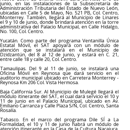
junio, en las instalaciones de la Subsecretaría de
Administración Tributaria del Estado de Nuevo León,
ubicadas en Calle 5 de Mayo, No. 521 PB, Col. Centro,
Monterrey. También, llegará al Municipio de Linares
el 9 y 10 de junio, donde brindará atención en la torre
administrativa del Palacio Municipal, en Calle Hidalgo,
No. 100, Col. Centro.
Yucatán. Como parte del programa Ventanilla Única
Estatal Móvil, el SAT apoyará con un módulo de
atención que se instalará en el Municipio de
Dzidzantún, del 8 al 12 de junio, y estará en C. 21,
entre calle 18 y calle 20, Col. Centro.
Tamaulipas. Del 9 al 11 de junio, se instalará una
Oficina Móvil en Reynosa que dará servicio en el
auditorio municipal ubicado en Carretera Monterrey -
Reynosa Km 206 Col. Vista Hermosa.
Baja California Sur. Al Municipio de Mulegé llegará el
módulo itinerante del SAT, el cual dará servicio el 10 y
11 de junio en el Palacio Municipal, ubicado en Av.
Emiliano Carranza y Calle Plaza S/N, Col. Centro, Santa
Rosalía.
Tabasco. En el marco del programa Dile SÍ a La
Formalidad, el 10 y 11 de junio habrá un módulo de
atención itinerante en la Casa de la Cultura Nacajuca,