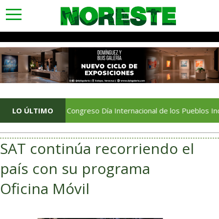
toggle
navigation
ora Congreso Día Internacional de los Pueblos Indígenas
LO ÚLTIMO
SAT continúa recorriendo el
país con su programa
Oficina Móvil