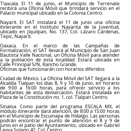
Tlaxcala. El 11 de junio, el Municipio de Terrenate
recibirá una Oficina Móvil que brindará servicio en el
Palacio municipal ubicado en la Colonia Centro.
Nayarit. El SAT instalará el 11 de junio una oficina
itinerante en el Instituto Nayarita de la Juventud,
ubicado en Jiquilpan, No. 137, Col. Lázaro Cárdenas,
Tepic, Nayarit.
Oaxaca. En el marco de las Campañas de
Formalización, el SAT llevará al Municipio de San Juan
Bautista Valle Nacional, un Oficina Móvil para atender
a la población de esta localidad. Estará ubicada en
Calle Principal S/N, Rancho Grande.
Oficinas que funcionarán con horarios diferidos:
Ciudad de México. La Oficina Móvil del SAT llegará a la
Alcaldía Tlalpan los días 8, 9 y 10 de junio, en horario
de 9:00 a 16:00 horas, para ofrecer servicio a los
habitantes de esta demarcación. Estará instalada en
Plaza de la Constitución no. 1, col. Tlalpan Centro.
Sinaloa. Como parte del programa ESCALA MX, el
módulo itinerante dará atención, de 8:00 a 15:00 horas
en el Municipio de Escuinapa de Hidalgo. Las personas
podrán encontrar el punto de atención el 8 y 9 de
junio en el patio del Ayuntamiento, ubicado en Gabriel
Leyva Solano 42, Col. Centro.