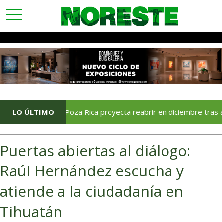
toggle
navigation
Soriana Poza Rica proyecta reabrir en diciembre tras avance del
LO ÚLTIMO
Puertas abiertas al diálogo:
Raúl Hernández escucha y
atiende a la ciudadanía en
Tihuatán