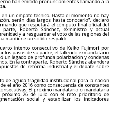
bierno han emitido pronunciamientos llamando a la
ta.
s en un empate técnico. Hasta el momento no hay
zón, serán días largos hasta conocerlo", declaró
irmando que respetará el cómputo final oficial del
 parte, Roberto Sánchez, exministro y actual
erenidad y a resguardar el voto de las regiones del
rma mantiene un sólido respaldo.
cuarto intento consecutivo de Keiko Fujimori por
ar los pasos de su padre, el fallecido exmandatario
ejó un legado de profunda polarización y condenas
anos. En la contraparte, Roberto Sánchez abandera
puestas de reforma industrial y el debate sobre
to de aguda fragilidad institucional para la nación
esde el año 2016 como consecuencia de constantes
as consecutivas. El próximo mandatario o mandataria
 próximo 26 de julio con el reto prioritario de
gmentación social y estabilizar los indicadores