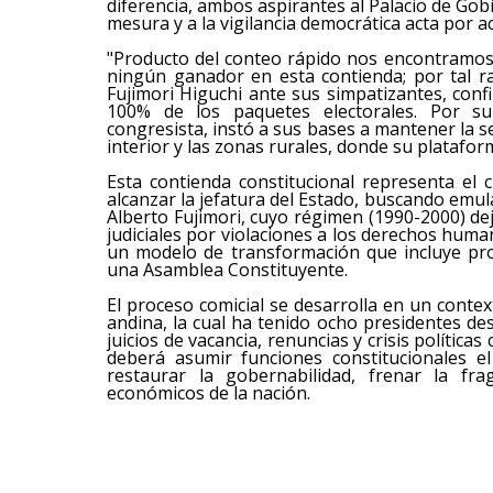
diferencia, ambos aspirantes al Palacio de Go
mesura y a la vigilancia democrática acta por ac
"Producto del conteo rápido nos encontramo
ningún ganador en esta contienda; por tal ra
Fujimori Higuchi ante sus simpatizantes, conf
100% de los paquetes electorales. Por su
congresista, instó a sus bases a mantener la s
interior y las zonas rurales, donde su platafo
Esta contienda constitucional representa el 
alcanzar la jefatura del Estado, buscando emul
Alberto Fujimori, cuyo régimen (1990-2000) d
judiciales por violaciones a los derechos hum
un modelo de transformación que incluye pro
una Asamblea Constituyente.
El proceso comicial se desarrolla en un contex
andina, la cual ha tenido ocho presidentes d
juicios de vacancia, renuncias y crisis polític
deberá asumir funciones constitucionales el
restaurar la gobernabilidad, frenar la fra
económicos de la nación.