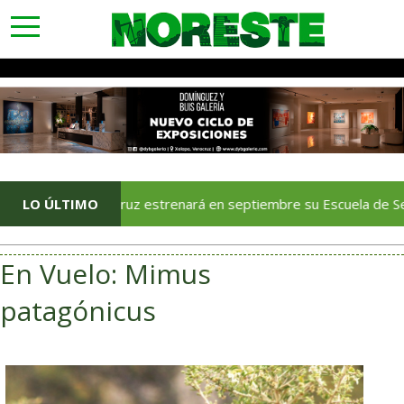
toggle
navigation
Veracruz estrenará en septiembre su Escuela de Servicios Tur
LO ÚLTIMO
En Vuelo: Mimus
patagónicus