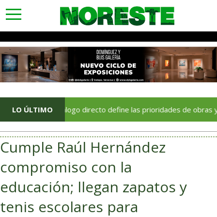
toggle
navigation
LO ÚLTIMO
El diálogo directo define las prioridades de obras y servicios
Cumple Raúl Hernández
compromiso con la
educación; llegan zapatos y
tenis escolares para