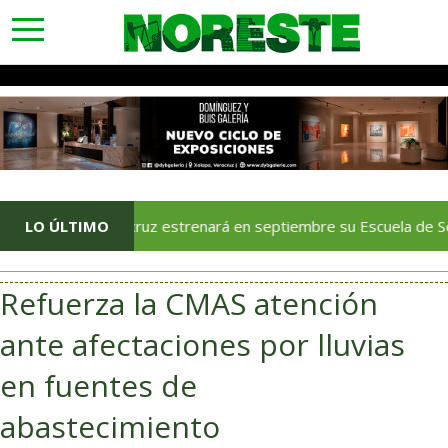
toggle
navigation
Veracruz estrenará en septiembre su Escuela de Servicios Tur
LO ÚLTIMO
Refuerza la CMAS atención
ante afectaciones por lluvias
en fuentes de
abastecimiento