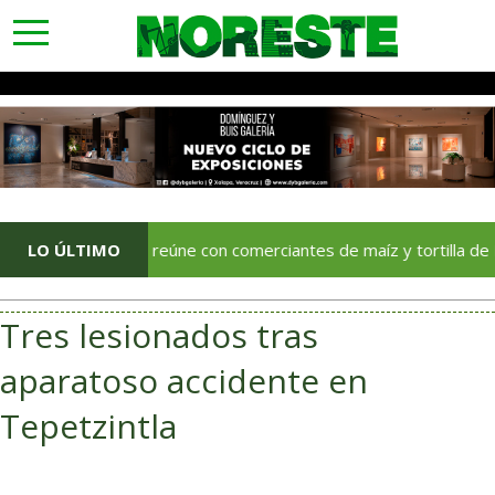
toggle
navigation
LO ÚLTIMO
SAT se reúne con comerciantes de maíz y tortilla de Puebla,
Tres lesionados tras
aparatoso accidente en
Tepetzintla