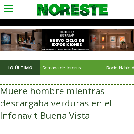
toggle
navigation
En Vuelo: Semana de Icterus
LO ÚLTIMO
Rocío Nahle da el ban
Muere hombre mientras
descargaba verduras en el
Infonavit Buena Vista