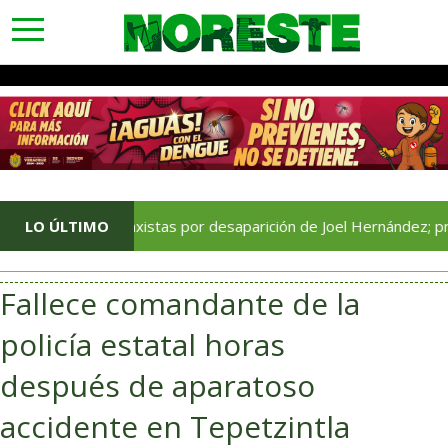
toggle
navigation
ión de taxistas por desaparición de Joel Hernández; preparan pr
LO ÚLTIMO
Fallece comandante de la
policía estatal horas
después de aparatoso
accidente en Tepetzintla