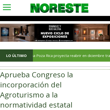
toggle
navigation
Soriana Poza Rica proyecta reabrir en diciembre tras avance 
LO ÚLTIMO
Aprueba Congreso la
incorporación del
Agroturismo a la
normatividad estatal