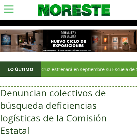
toggle
navigation
Veracruz estrenará en septiembre su Escuela de Servicios Tur
LO ÚLTIMO
Denuncian colectivos de
búsqueda deficiencias
logísticas de la Comisión
Estatal