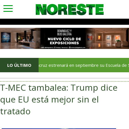
toggle
navigation
LO ÚLTIMO
Veracruz estrenará en septiembre su Escuela de Servicios Tu
T-MEC tambalea: Trump dice
que EU está mejor sin el
tratado