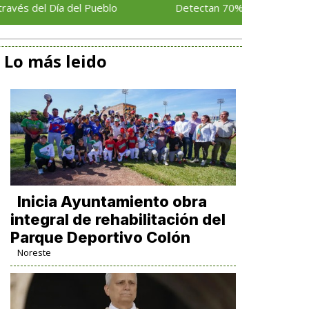
l Día del Pueblo
Detectan 70% de casos de cáncer d
Lo más leido
Inicia Ayuntamiento obra
integral de rehabilitación del
Parque Deportivo Colón
Noreste