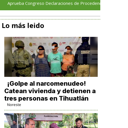
a Congreso Declaraciones de Procedencia en contra de dos mun
Lo más leido
¡Golpe al narcomenudeo!
Catean vivienda y detienen a
tres personas en Tihuatlán
Noreste