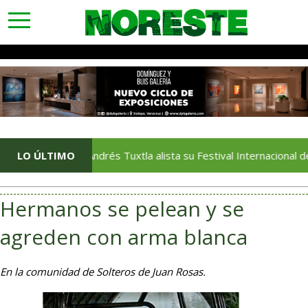
toggle
navigation
San Andrés Tuxtla alista su Festival Internacional de Globos 
LO ÚLTIMO
Hermanos se pelean y se
agreden con arma blanca
En la comunidad de Solteros de Juan Rosas.