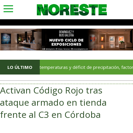
toggle
navigation
Altas temperaturas y déficit de precipitación, factores asoc
LO ÚLTIMO
Activan Código Rojo tras
ataque armado en tienda
frente al C3 en Córdoba