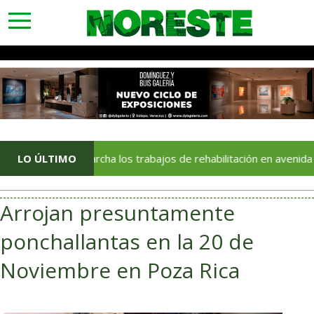
toggle
navigation
En marcha los trabajos de rehabilitación en avenida 20 de Nov
LO ÚLTIMO
Arrojan presuntamente
ponchallantas en la 20 de
Noviembre en Poza Rica