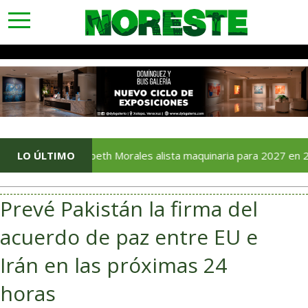
toggle
navigation
Elizabeth Morales alista maquinaria para 2027 en 24 municipi
LO ÚLTIMO
Prevé Pakistán la firma del
acuerdo de paz entre EU e
Irán en las próximas 24
horas