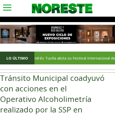
toggle
navigation
San Andrés Tuxtla alista su Festival Internacional de Globos d
LO ÚLTIMO
Tránsito Municipal coadyuvó
con acciones en el
Operativo Alcoholimetría
realizado por la SSP en