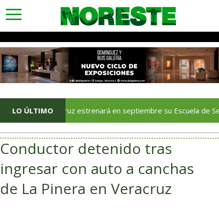
toggle
navigation
Veracruz estrenará en septiembre su Escuela de Servicios Tur
LO ÚLTIMO
Conductor detenido tras
ingresar con auto a canchas
de La Pinera en Veracruz