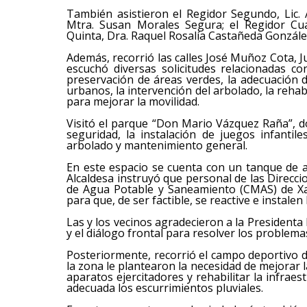
También asistieron el Regidor Segundo, Lic.
Mtra. Susan Morales Segura; el Regidor Cua
Quinta, Dra. Raquel Rosalía Castañeda Gonzále
Además, recorrió las calles José Muñoz Cota, 
escuchó diversas solicitudes relacionadas co
preservación de áreas verdes, la adecuación d
urbanos, la intervención del arbolado, la rehab
para mejorar la movilidad.
Visitó el parque “Don Mario Vázquez Raña”, d
seguridad, la instalación de juegos infantile
arbolado y mantenimiento general.
En este espacio se cuenta con un tanque de 
Alcaldesa instruyó que personal de las Direcci
de Agua Potable y Saneamiento (CMAS) de Xal
para que, de ser factible, se reactive e instal
Las y los vecinos agradecieron a la Presidenta 
y el diálogo frontal para resolver los problem
Posteriormente, recorrió el campo deportivo d
la zona le plantearon la necesidad de mejorar l
aparatos ejercitadores y rehabilitar la infrae
adecuada los escurrimientos pluviales.