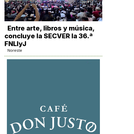
Entre arte, libros y música,
concluye la SECVER la 36.ª
FNLIyJ
Noreste