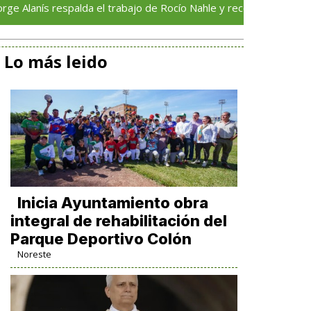
s respalda el trabajo de Rocío Nahle y reconoce su compromiso co
Lo más leido
Inicia Ayuntamiento obra
integral de rehabilitación del
Parque Deportivo Colón
Noreste