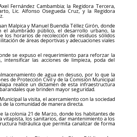
 Axel Fernández Cambambia; la Regidora Tercera,
rto, Lic. Alfonso Osegueda Cruz, y la Regidora
z.
Juan Malpica y Manuel Buendía Téllez Girón, donde
n el alumbrado público, el desarrollo urbano, la
e los horarios de recolección de residuos sólidos
ilitación de áreas deportivas y adecuaciones viales
onde se expuso el requerimiento para reforzar la
s, intensificar las acciones de limpieza, poda del
almacenamiento de agua en desuso, por lo que la
ones de Protección Civil y de la Comisión Municipal
apa realice un dictamen de esta infraestructura
en barandales que brinden mayor seguridad.
Municipal la visita, el acercamiento con la sociedad
as de la comunidad de manera directa.
e la colonia 21 de Marzo, donde los habitantes de
a vitapista, los sanitarios, dar mantenimiento a los
structura hidráulica que permita canalizar de forma