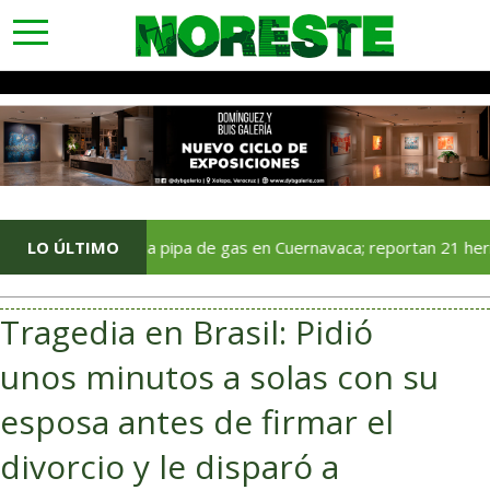
toggle
navigation
LO ÚLTIMO
Estalla pipa de gas en Cuernavaca; reportan 21 heridos y mú
Tragedia en Brasil: Pidió
unos minutos a solas con su
esposa antes de firmar el
divorcio y le disparó a