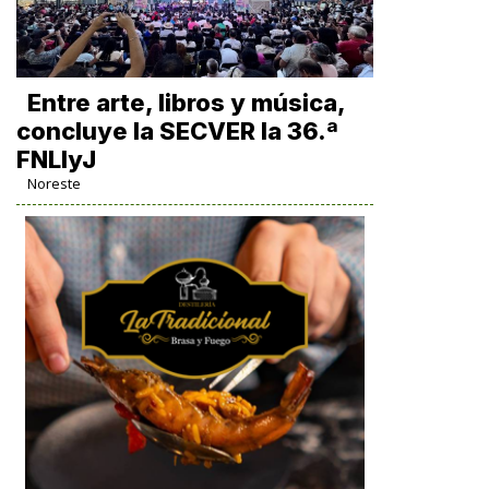
Entre arte, libros y música,
concluye la SECVER la 36.ª
FNLIyJ
Noreste