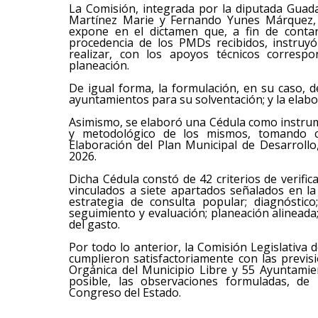
La Comisión, integrada por la diputada Guad
Martínez Marie y Fernando Yunes Márquez, p
expone en el dictamen que, a fin de contar
procedencia de los PMDs recibidos, instruyó
realizar, con los apoyos técnicos correspo
planeación.
De igual forma, la formulación, en su caso, 
ayuntamientos para su solventación; y la elabo
Asimismo, se elaboró una Cédula como instrum
y metodológico de los mismos, tomando c
Elaboración del Plan Municipal de Desarrollo
2026.
Dicha Cédula constó de 42 criterios de verific
vinculados a siete apartados señalados en la
estrategia de consulta popular; diagnóstico;
seguimiento y evaluación; planeación alineada
del gasto.
Por todo lo anterior, la Comisión Legislativ
cumplieron satisfactoriamente con las previs
Orgánica del Municipio Libre y 55 Ayuntamie
posible, las observaciones formuladas, de
Congreso del Estado.