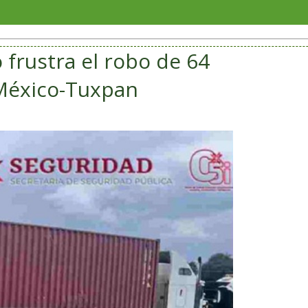
San An
o frustra el robo de 64
 México-Tuxpan