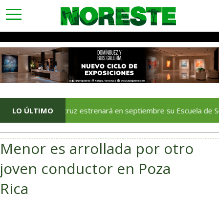
toggle
navigation
LO ÚLTIMO
Veracruz estrenará en septiembre su Escuela de Servicios Tur
Menor es arrollada por otro
joven conductor en Poza
Rica