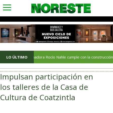
toggle
navigation
Gobernadora Rocío Nahle cumple con la construcción del Centr
LO ÚLTIMO
Impulsan participación en
los talleres de la Casa de
Cultura de Coatzintla