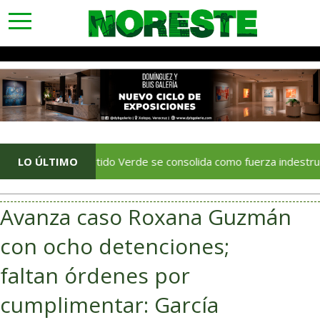
toggle
navigation
LO ÚLTIMO
El Partido Verde se consolida como fuerza indestructible en 
Avanza caso Roxana Guzmán
con ocho detenciones;
faltan órdenes por
cumplimentar: García