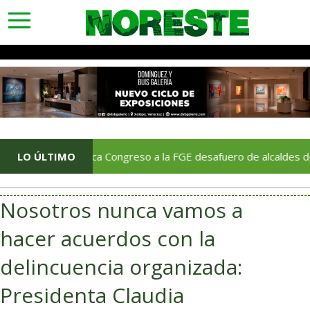
toggle
navigation
LO ÚLTIMO
Notifica Congreso a la FGE desafuero de alcaldes de Ixhuatl
Nosotros nunca vamos a
hacer acuerdos con la
delincuencia organizada:
Presidenta Claudia