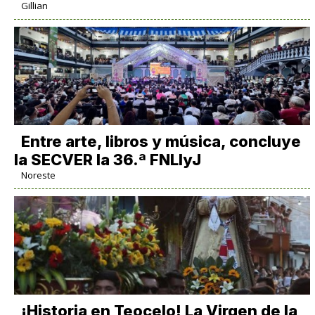
Gillian
Entre arte, libros y música, concluye
la SECVER la 36.ª FNLIyJ
Noreste
​¡Historia en Teocelo! La Virgen de la