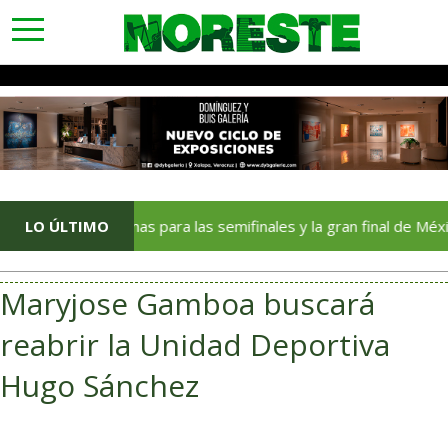
toggle
navigation
cian fechas para las semifinales y la gran final de México Canta 2
LO ÚLTIMO
Maryjose Gamboa buscará
reabrir la Unidad Deportiva
Hugo Sánchez