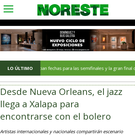
toggle
navigation
Anuncian fechas para las semifinales y la gran final de México 
LO ÚLTIMO
Desde Nueva Orleans, el jazz
llega a Xalapa para
encontrarse con el bolero
Artistas internacionales y nacionales compartirán escenario