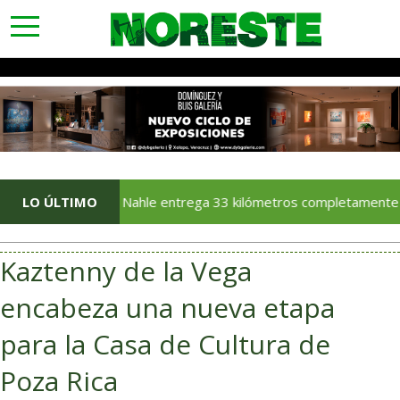
toggle
navigation
LO ÚLTIMO
Rocío Nahle entrega 33 kilómetros completamente rehabilit
Kaztenny de la Vega
encabeza una nueva etapa
para la Casa de Cultura de
Poza Rica