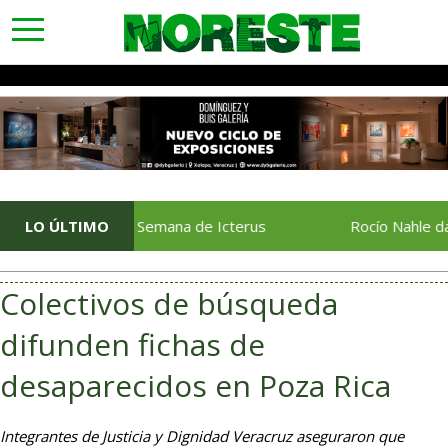
toggle
navigation
En Vuelo: Semana de Icterus
LO ÚLTIMO
Rocío Nahle da el band
Colectivos de búsqueda
difunden fichas de
desaparecidos en Poza Rica
Integrantes de Justicia y Dignidad Veracruz aseguraron que