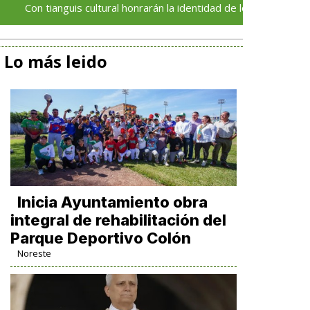
ianguis cultural honrarán la identidad de los pueblos indígenas
Lo más leido
Inicia Ayuntamiento obra
integral de rehabilitación del
Parque Deportivo Colón
Noreste