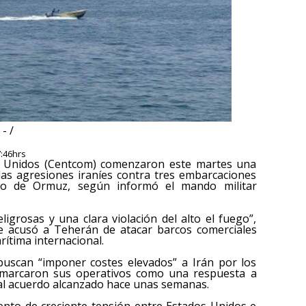
- /
7:46hrs
s Unidos (Centcom) comenzaron este martes una
las agresiones iraníes contra tres embarcaciones
cho de Ormuz, según informó el mando militar
eligrosas y una clara violación del alto el fuego”,
e acusó a Teherán de atacar barcos comerciales
rítima internacional.
buscan “imponer costes elevados” a Irán por los
nmarcaron sus operativos como una respuesta a
 al acuerdo alcanzado hace unas semanas.
to de creciente tensión entre Estados Unidos e