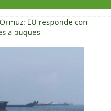
Con t
e Ormuz: EU responde con
es a buques