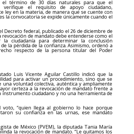
 el término de 30 días naturales para que el
 verifique el requisito de apoyo ciudadano,
te ley en la materia, de manera que se cuente con
es la convocatoria se expide únicamente cuando el
l Decreto federal, publicado el 26 de diciembre de
 la revocación de mandato debe entenderse como el
r la ciudadanía para determinar la conclusión
 de la pérdida de la confianza. Asimismo, ordenó a
erecho respecto de la persona titular del Poder
tado Luis Vicente Aguilar Castillo indicó que la
ilidad para activar un procedimiento, sino que se
e una voluntad colectiva, auténtica y ampliamente
ayor certeza a la revocación de mandato frente a
 un instrumento ciudadano y no una herramienta de
l voto, “quien llega al gobierno lo hace porque
itaron su confianza en las urnas, ese mandato
ogista de México (PVEM), la diputada Tania María
linda la revocación de mandato. “Le quitamos los