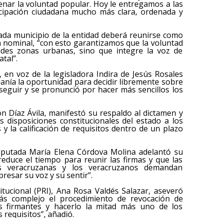
renar la voluntad popular. Hoy le entregamos a las
icipación ciudadana mucho más clara, ordenada y
cada municipio de la entidad deberá reunirse como
ta nominal, “con esto garantizamos que la voluntad
des zonas urbanas, sino que integre la voz de
tal”.
 en voz de la legisladora Indira de Jesús Rosales
anía la oportunidad para decidir libremente sobre
 seguir y se pronunció por hacer más sencillos los
ón Díaz Ávila, manifestó su respaldo al dictamen y
 disposiciones constitucionales del estado a los
s y la calificación de requisitos dentro de un plazo
diputada María Elena Córdova Molina adelantó su
reduce el tiempo para reunir las firmas y que las
s veracruzanas y los veracruzanos demandan
esar su voz y su sentir”.
titucional (PRI), Ana Rosa Valdés Salazar, aseveró
ás complejo el procedimiento de revocación de
es firmantes y hacerlo la mitad más uno de los
 requisitos”, añadió.