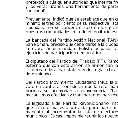
pretextos a cualquier autoridad que intente f
y los veracruzanos una herramienta de part
funcional”.
Previamente, indicó que se establece que en 
mínimo el tres por ciento de su respectiva lis
ciudadana no se concentre solo en las gran
nuestras comunidades en todo el territorio esta
La bancada del Partido Acción Nacional (PAN),
San Román, precisó que debe darse a la ciudad
la revocación de mandato. Enlistó los pasos a
ejercicios de participación democrática.
El diputado del Partido del Trabajo (PT), Ram
externó que con esta acción se armonizan las
criterios federales, estableciendo reglas clara
determinado.
Del Partido Movimiento Ciudadano (MC), la 
voto en contra al considerar que la reforma 
normas se acomodan a conveniencia. “La
mecanismos efectivos y transparentes para expr
La legisladora del Partido Revolucionario Ins
que la reforma está prevista para hacer m
mandato al incrementar la lista de elector
municipios. “Es casi imposible reunir los nuevos