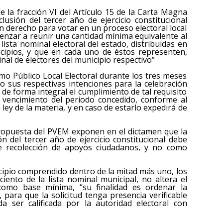
e la fracción VI del Artículo 15 de la Carta Magna
lusión del tercer año de ejercicio constitucional
n derecho para votar en un proceso electoral local
nzar a reunir una cantidad mínima equivalente al
 lista nominal electoral del estado, distribuidas en
ipios, y que en cada uno de éstos representen,
inal de electores del municipio respectivo”
smo Público Local Electoral durante los tres meses
ño sus respectivas intenciones para la celebración
 de forma integral el cumplimiento de tal requisito
l vencimiento del periodo concedido, conforme al
 ley de la materia, y en caso de estarlo expedirá de
 propuesta del PVEM exponen en el dictamen que la
ón del tercer año de ejercicio constitucional debe
 recolección de apoyos ciudadanos, y no como
icipio comprendido dentro de la mitad más uno, los
ento de la lista nominal municipal, no altera el
como base mínima, “su finalidad es ordenar la
, para que la solicitud tenga presencia verificable
 ser calificada por la autoridad electoral con