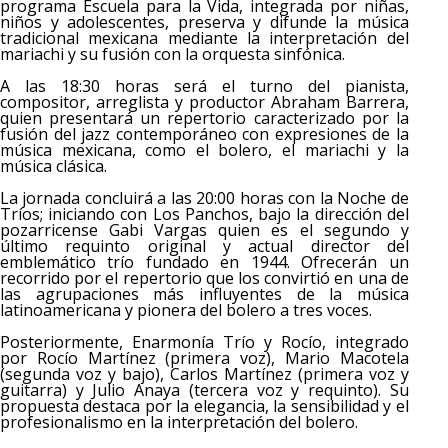
programa Escuela para la Vida, integrada por niñas,
niños y adolescentes, preserva y difunde la música
tradicional mexicana mediante la interpretación del
mariachi y su fusión con la orquesta sinfónica.
A las 18:30 horas será el turno del pianista,
compositor, arreglista y productor Abraham Barrera,
quien presentará un repertorio caracterizado por la
fusión del jazz contemporáneo con expresiones de la
música mexicana, como el bolero, el mariachi y la
música clásica.
La jornada concluirá a las 20:00 horas con la Noche de
Tríos; iniciando con Los Panchos, bajo la dirección del
pozarricense Gabi Vargas quien es el segundo y
último requinto original y actual director del
emblemático trío fundado en 1944. Ofrecerán un
recorrido por el repertorio que los convirtió en una de
las agrupaciones más influyentes de la música
latinoamericana y pionera del bolero a tres voces.
Posteriormente, Enarmonía Trío y Rocío, integrado
por Rocío Martínez (primera voz), Mario Macotela
(segunda voz y bajo), Carlos Martínez (primera voz y
guitarra) y Julio Anaya (tercera voz y requinto). Su
propuesta destaca por la elegancia, la sensibilidad y el
profesionalismo en la interpretación del bolero.