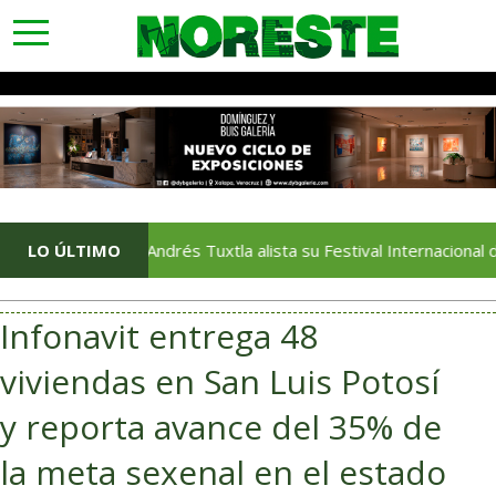
toggle
navigation
LO ÚLTIMO
San Andrés Tuxtla alista su Festival Internacional de Globo
Infonavit entrega 48
viviendas en San Luis Potosí
y reporta avance del 35% de
la meta sexenal en el estado