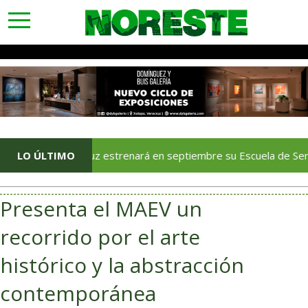
toggle
navigation
Veracruz estrenará en septiembre su Escuela de Servicios Tur
LO ÚLTIMO
Presenta el MAEV un
recorrido por el arte
histórico y la abstracción
contemporánea