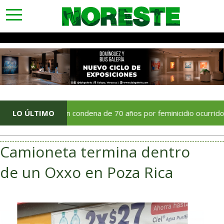
toggle
navigation
s dictan condena de 70 años por feminicidio ocurrido en Papantl
LO ÚLTIMO
Camioneta termina dentro
de un Oxxo en Poza Rica