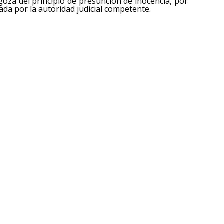
oza del principio de presunción de inocencia, por
da por la autoridad judicial competente.