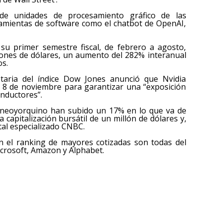
e unidades de procesamiento gráfico de las
ramientas de software como el chatbot de OpenAI,
 su primer semestre fiscal, de febrero a agosto,
llones de dólares, un aumento del 282% interanual
os.
taria del índice Dow Jones anunció que Nvidia
mo 8 de noviembre para garantizar una “exposición
onductores”.
é neoyorquino han subido un 17% en lo que va de
 capitalización bursátil de un millón de dólares y,
tal especializado CNBC.
n el ranking de mayores cotizadas son todas del
Microsoft, Amazon y Alphabet.