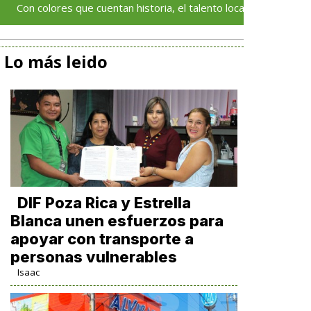
ores que cuentan historia, el talento local deja huella en el Festiv
Lo más leido
DIF Poza Rica y Estrella
Blanca unen esfuerzos para
apoyar con transporte a
personas vulnerables
Isaac