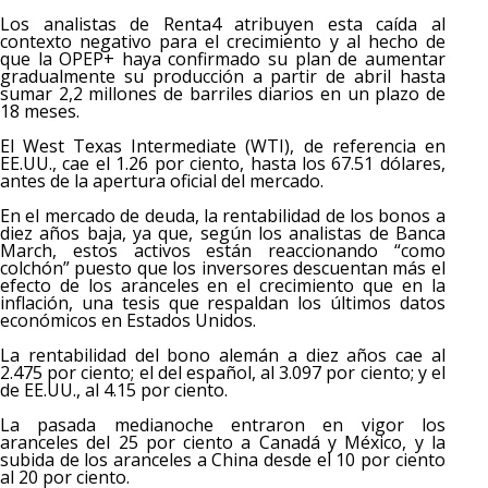
Los analistas de Renta4 atribuyen esta caída al
contexto negativo para el crecimiento y al hecho de
que la OPEP+ haya confirmado su plan de aumentar
gradualmente su producción a partir de abril hasta
sumar 2,2 millones de barriles diarios en un plazo de
18 meses.
El West Texas Intermediate (WTI), de referencia en
EE.UU., cae el 1.26 por ciento, hasta los 67.51 dólares,
antes de la apertura oficial del mercado.
En el mercado de deuda, la rentabilidad de los bonos a
diez años baja, ya que, según los analistas de Banca
March, estos activos están reaccionando “como
colchón” puesto que los inversores descuentan más el
efecto de los aranceles en el crecimiento que en la
inflación, una tesis que respaldan los últimos datos
económicos en Estados Unidos.
La rentabilidad del bono alemán a diez años cae al
2.475 por ciento; el del español, al 3.097 por ciento; y el
de EE.UU., al 4.15 por ciento.
La pasada medianoche entraron en vigor los
aranceles del 25 por ciento a Canadá y México, y la
subida de los aranceles a China desde el 10 por ciento
al 20 por ciento.