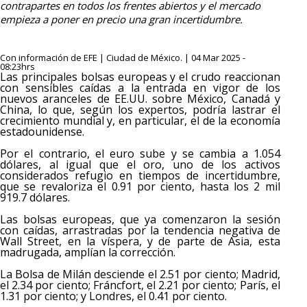
contrapartes en todos los frentes abiertos y el mercado
empieza a poner en precio una gran incertidumbre.
Con información de EFE | Ciudad de México. | 04 Mar 2025 -
08:23hrs
Las principales bolsas europeas y el crudo reaccionan
con sensibles caídas a la entrada en vigor de los
nuevos aranceles de EE.UU. sobre México, Canadá y
China, lo que, según los expertos, podría lastrar el
crecimiento mundial y, en particular, el de la economía
estadounidense.
Por el contrario, el euro sube y se cambia a 1.054
dólares, al igual que el oro, uno de los activos
considerados refugio en tiempos de incertidumbre,
que se revaloriza el 0.91 por ciento, hasta los 2 mil
919.7 dólares.
Las bolsas europeas, que ya comenzaron la sesión
con caídas, arrastradas por la tendencia negativa de
Wall Street, en la víspera, y de parte de Asia, esta
madrugada, amplían la corrección.
La Bolsa de Milán desciende el 2.51 por ciento; Madrid,
el 2.34 por ciento; Fráncfort, el 2.21 por ciento; París, el
1.31 por ciento; y Londres, el 0.41 por ciento.