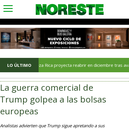
toggle
navigation
oriana Poza Rica proyecta reabrir en diciembre tras avance del 7
LO ÚLTIMO
La guerra comercial de
Trump golpea a las bolsas
europeas
Analistas advierten que Trump sigue apretando a sus