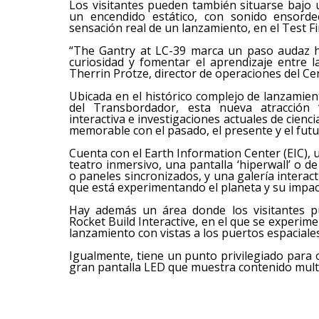
Los visitantes pueden también situarse bajo 
un encendido estático, con sonido ensordec
sensación real de un lanzamiento, en el Test Fi
“The Gantry at LC-39 marca un paso audaz h
curiosidad y fomentar el aprendizaje entre 
Therrin Protze, director de operaciones del Cen
Ubicada en el histórico complejo de lanzamie
del Transbordador, esta nueva atracción 
interactiva e investigaciones actuales de cienc
memorable con el pasado, el presente y el futur
Cuenta con el Earth Information Center (EIC),
teatro inmersivo, una pantalla ‘hiperwall’ o 
o paneles sincronizados, y una galería interac
que está experimentando el planeta y su impacto
Hay además un área donde los visitantes pu
Rocket Build Interactive, en el que se experime
lanzamiento con vistas a los puertos espaciale
Igualmente, tiene un punto privilegiado para
gran pantalla LED que muestra contenido multi