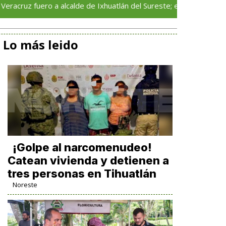
uero a alcalde de Ixhuatlán del Sureste; es acusado del asesinat
Lo más leido
¡Golpe al narcomenudeo!
Catean vivienda y detienen a
tres personas en Tihuatlán
Noreste