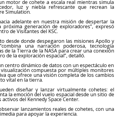
un motor de cohete a escala real mientras simula
edor, luz y niebla refrescante que recrean la
re Simulation.
acia adelante en nuestra misión de despertar la
la próxima generación de exploradores”, expresó
tro de Visitantes del KSC.
nto desde donde despegaron las misiones Apollo y
“combina una narración poderosa, tecnología
ias de la Tierra de la NASA para crear una conexión
o de la exploración espacial”, detalló.
 un centro dinámico de datos con un espectáculo en
de visualización compuesta por múltiples monitores
tiva que ofrece una visión completa de los cambios
 vital en la tierra.
eden diseñar y lanzar virtualmente cohetes: el
nta la emoción del vuelo espacial desde un sitio de
s activos del Kennedy Space Center.
 observar lanzamientos reales de cohetes, con una
media para apoyar la experiencia.