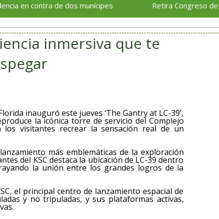
ntra de dos munícipes
​Retira Congreso de Veracruz f
iencia inmersiva que te
espegar
Florida inauguró este jueves ‘The Gantry at LC-39’,
eproduce la icónica torre de servicio del Complejo
os visitantes recrear la sensación real de un
 lanzamiento más emblemáticas de la exploración
tantes del KSC destaca la ubicación de LC-39 dentro
brayando la unión entre los grandes logros de la
SC, el principal centro de lanzamiento espacial de
ladas y no tripuladas, y sus plataformas activas,
vas.