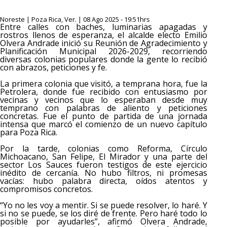
Noreste | Poza Rica, Ver. | 08 Ago 2025 - 19:51hrs
Entre calles con baches, luminarias apagadas y
rostros llenos de esperanza, el alcalde electo Emilio
Olvera Andrade inició su Reunión de Agradecimiento y
Planificación Municipal 2026-2029, recorriendo
diversas colonias populares donde la gente lo recibió
con abrazos, peticiones y fe.
La primera colonia que visitó, a temprana hora, fue la
Petrolera, donde fue recibido con entusiasmo por
vecinas y vecinos que lo esperaban desde muy
temprano con palabras de aliento y peticiones
concretas. Fue el punto de partida de una jornada
intensa que marcó el comienzo de un nuevo capítulo
para Poza Rica.
Por la tarde, colonias como Reforma, Círculo
Michoacano, San Felipe, El Mirador y una parte del
sector Los Sauces fueron testigos de este ejercicio
inédito de cercanía. No hubo filtros, ni promesas
vacías: hubo palabra directa, oídos atentos y
compromisos concretos.
“Yo no les voy a mentir. Si se puede resolver, lo haré. Y
si no se puede, se los diré de frente. Pero haré todo lo
posible por ayudarles”, afirmó Olvera Andrade,