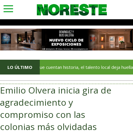
toggle
navigation
lores que cuentan historia, el talento local deja huella en el Festi
LO ÚLTIMO
Emilio Olvera inicia gira de
agradecimiento y
compromiso con las
colonias más olvidadas