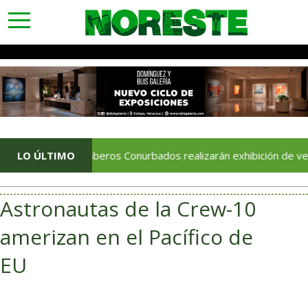
toggle
navigation
LO ÚLTIMO
Bomberos Conurbados realizarán exhibición de vehículos y
Astronautas de la Crew-10
amerizan en el Pacífico de
EU