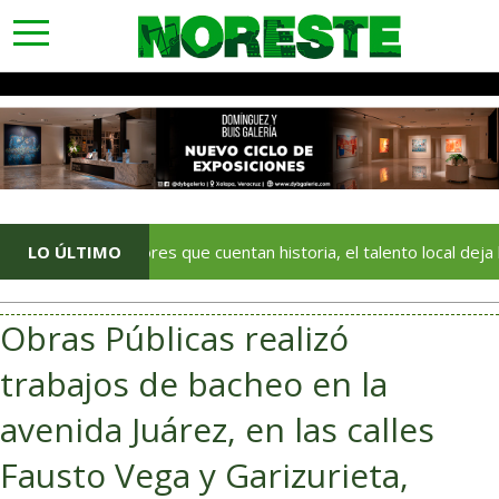
toggle
navigation
Con colores que cuentan historia, el talento local deja huella en 
LO ÚLTIMO
Obras Públicas realizó
trabajos de bacheo en la
avenida Juárez, en las calles
Fausto Vega y Garizurieta,