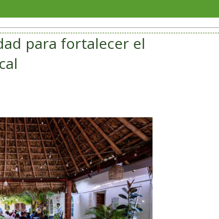
​El Festi
dad para fortalecer el
cal