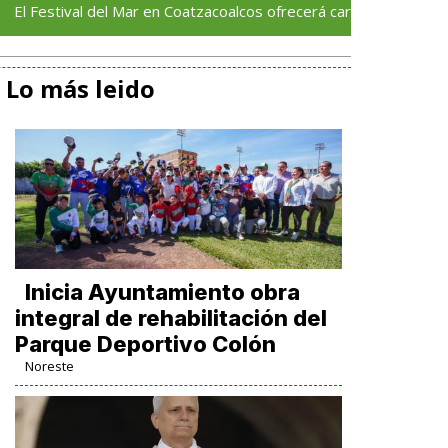
val del Mar en Coatzacoalcos ofrecerá cartelera internacional y a
Lo más leido
Inicia Ayuntamiento obra
integral de rehabilitación del
Parque Deportivo Colón
Noreste