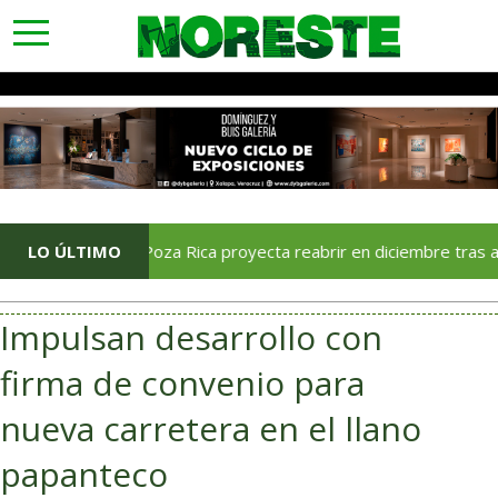
toggle
navigation
riana Poza Rica proyecta reabrir en diciembre tras avance del 70
LO ÚLTIMO
Impulsan desarrollo con
firma de convenio para
nueva carretera en el llano
papanteco