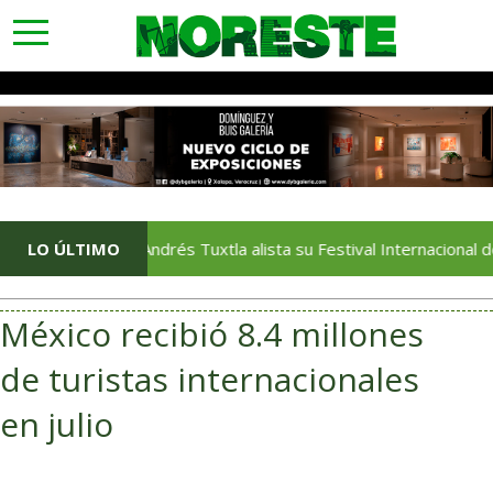
toggle
navigation
LO ÚLTIMO
San Andrés Tuxtla alista su Festival Internacional de Globos
México recibió 8.4 millones
de turistas internacionales
en julio