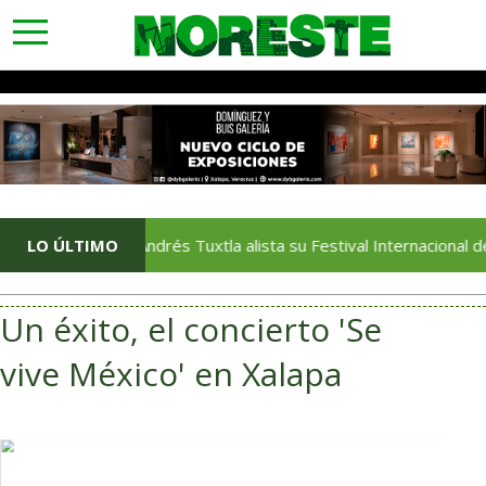
toggle
navigation
LO ÚLTIMO
San Andrés Tuxtla alista su Festival Internacional de Globos
Un éxito, el concierto 'Se
vive México' en Xalapa